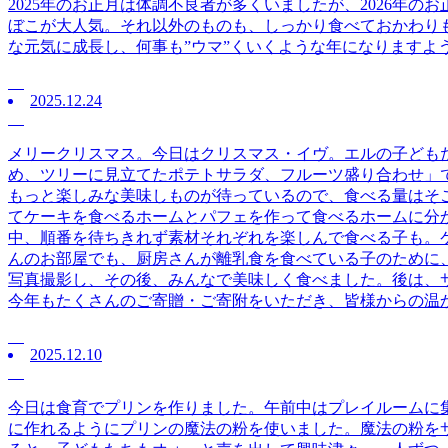
2025年のお正月は体調不良者が多くいましたが、2026
ぼこが大人気。それ以外のものも、しっかり食べておかわり
な元気に成長し、何事も”ウマ”くいくような年になりますよ
2025.12.24
メリークリスマス。今日はクリスマス・イヴ。エルの子ども
め、ツリーに見立てたポテトサラダ、フルーツ盛り合わせ」
もっと楽しみな美味しものが待っているので、食べる量はそ
てケーキを食べるホームとパフェを作って食べるホームに分
中、順番を待ちきれず素材それぞれを楽しんで食べる子も。
んのお部屋でも、厨房さんが離乳食を食べている子のために、
写真撮影し、その後、みんなで美味しく食べました。後は、
今年もたくさんのご寄贈・ご寄附をいただき、皆様からの温
2025.12.10
今日は食育でプリンを作りました。午前中はプレイルームに
に作れるようにプリンの魔法の粉を使いました。魔法の粉を