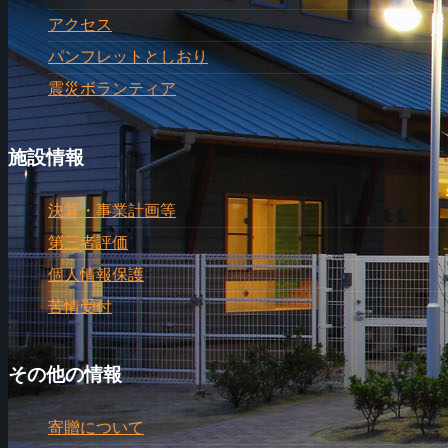
アクセス
パンフレットとしおり
震災ボランティア
施設情報
決算・事業計画等
第三者評価
個人情報保護
苦情受付
その他の情報
寄贈について